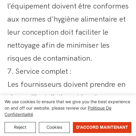
l'équipement doivent être conformes
aux normes d'hygiène alimentaire et
leur conception doit faciliter le
nettoyage afin de minimiser les
risques de contamination.
7. Service complet
:
Les fournisseurs doivent prendre en
charge l'installation et la mise en
We use cookies to ensure that we give you the best experience
on and off our website. please review our
Politique De
service des équipements, la
Confidentialité
formation à leur utilisation et le
Reject
Cookies
D'ACCORD MAINTENANT