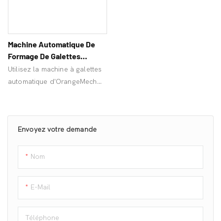
Machine Automatique De
Formage De Galettes
Industrielles Pour
Utilisez la machine à galettes
Restaurants
automatique d'OrangeMech
pour créer des galettes de
hamburger uniformes,
garantissant hygiène, rapidité
Envoyez votre demande
et efficacité ! Prix d'usine !
Nom
E-Mail
Téléphone