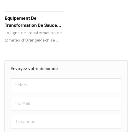
Équipement De
Transformation De Sauce
Tomate Pour Usine
La ligne de transformation de
tomates d'OrangeMech se
caractérise par une
conception automatisée à
haute capacité. Elle est idéale
Envoyez votre demande
pour les usines de production
en pleine croissance et permet
d'accroître leurs profits.
Nom
E-Mail
Téléphone