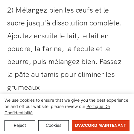
2) Mélangez bien les œufs et le
sucre jusqu'à dissolution complète.
Ajoutez ensuite le lait, le lait en
poudre, la farine, la fécule et le
beurre, puis mélangez bien. Passez
la pâte au tamis pour éliminer les
grumeaux.
3) Mettez la pâte préparée et la
We use cookies to ensure that we give you the best experience
on and off our website. please review our
Politique De
garniture séparément dans la trémie.
Confidentialité
Remarque : Prenons 100 produits
Reject
Cookies
D'ACCORD MAINTENANT