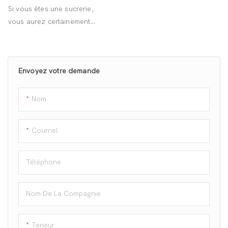
Haut Rendement
Si vous êtes une sucrerie,
vous aurez certainement
besoin de la ligne de
production de cubes de sucre
d'Orange Mech pour
Envoyez votre demande
moderniser votre équipement
et améliorer votre rentabilité.
Nom
Courriel
Téléphone
Nom De La Compagnie
Teneur