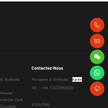
+86 13323958325
Contactez-Nous
Karen
 De Bonbons
Personne à contacter :
Tél. : +86 13323958325
uimauve
Bonbons Durs
AJOUTER:
 Chocolat