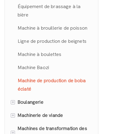
l'aspirateur
Machine de fabrication de
Sèche-linge à l'air chaud pour la
Équipement de brassage à la
garantissant ain
Ligne de production de
gaufrettes
nourriture
bière
de chaque lot 
morceaux de sucre
Sèche-linge à micro-ondes
Machine à brouillerie de poisson
Ligne de production de beignets
Machine à boulettes
Machine Baozi
Machine de production de boba
éclaté
+
Boulangerie
+
Machinerie de viande
Ligne de production de pain
Machines de transformation des
Machine à découper les gâteaux
Poussoir à saucisses
+