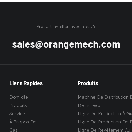
Prêt à travailler avec nous ?
sales@orangemech.com
Liens Rapides
Produits
Domicile
Machine De Distribution
Produits
De Bureau
Service
Ligne De Production À G
À Propos De
Ligne De Production De 
Cas
Ligne De Revêtement Au