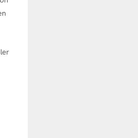
ion
en
ler