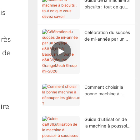
Guide de la machine à
biscuits : tout ce que
is
vous devez savoir
Célébration du succès
très
de mi-année par un
voyage d'été à
 de
Baoquan — Sortie
d'équipe OrangeMech
Group mi-2026
Comment choisir la
bonne machine à
découper les gâteaux
ire
?
u
Guide d'utilisation de
la machine à poussoir
à saucisses
hydraulique