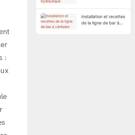
Installation et recettes
de la ligne de bar à
céréales
ent
ler
 :
aux
ule
r
es