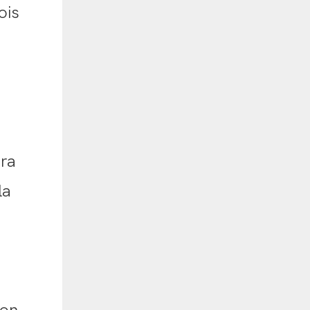
ois
era
la