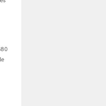
pes
380
le