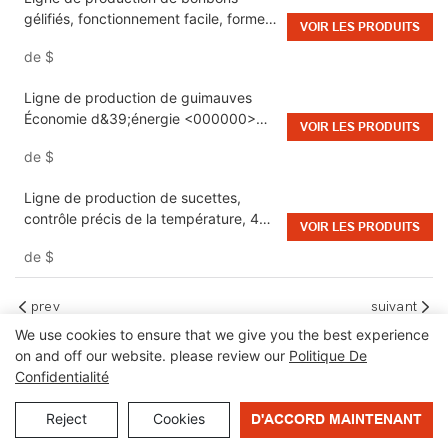
gélifiés, fonctionnement facile, formes
VOIR LES PRODUITS
variées pour les usines de bonbons
de
$
Ligne de production de guimauves
Économie d&39;énergie <000000>
VOIR LES PRODUITS
Rentable pour la fabrication de
de
$
bonbons
Ligne de production de sucettes,
contrôle précis de la température, 40-
VOIR LES PRODUITS
150 kg/h, 0,3-0,5 MPa, pour usine de
de
$
fabrication de bonbons
prev
suivant
We use cookies to ensure that we give you the best experience
on and off our website. please review our
Politique De
Confidentialité
Reject
Cookies
D'ACCORD MAINTENANT
Recommandé Pour Vous