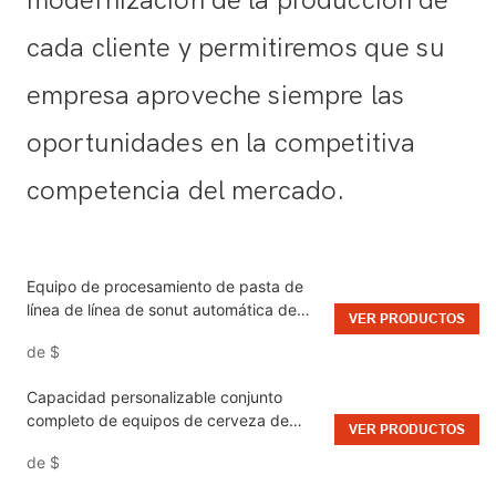
modernización de la producción de
cada cliente y permitiremos que su
empresa aproveche siempre las
oportunidades en la competitiva
competencia del mercado.
Equipo de procesamiento de pasta de
línea de línea de sonut automática de
VER PRODUCTOS
alto valor
de
$
Capacidad personalizable conjunto
completo de equipos de cerveza de
VER PRODUCTOS
cerveza en venta elaboración de
de
$
cerveza comercial