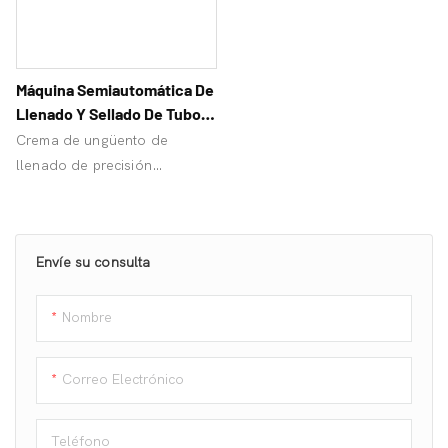
Máquina Semiautomática De
Llenado Y Sellado De Tubos
Ultrasónicos Para Pasta De
Crema de ungüento de
Dientes
llenado de precisión
Orangemech, adecuada para
sellar y llenar todos los tubos
de plástico, alto rendimiento,
Envíe su consulta
¡precio de fábrica!
Nombre
Correo Electrónico
Teléfono