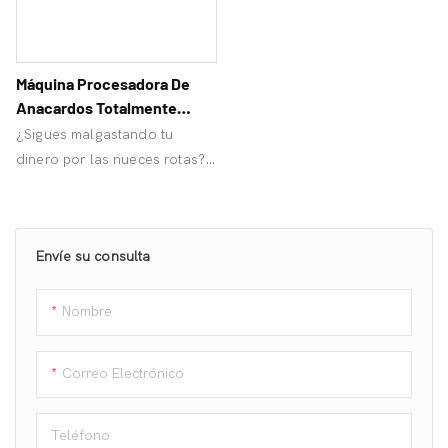
Máquina Procesadora De
Anacardos Totalmente
Automática A Precio De
¿Sigues malgastando tu
Fábrica
dinero por las nueces rotas?
¡Los fabricantes de anacardos
OrangeMech te ofrecen
equipos económicos y de alta
Envíe su consulta
calidad para que ahorres
dinero!
Nombre
Correo Electrónico
Teléfono