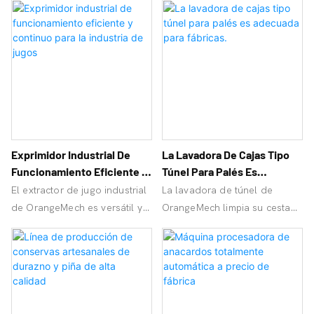
un control preciso!
¡OrangeMech le ofrece una
solución integral con su
sistema de clasificación de
frutas y verduras de rodillos!
Exprimidor Industrial De
La Lavadora De Cajas Tipo
Funcionamiento Eficiente Y
Túnel Para Palés Es
Continuo Para La Industria
Adecuada Para Fábricas.
El extractor de jugo industrial
La lavadora de túnel de
De Jugos
de OrangeMech es versátil y
OrangeMech limpia su cesta
puede extraer fácilmente jugo
desde todos los ángulos,
de frutas duras como
optimizando el proceso de
manzanas y piñas, ¡logrando
limpieza y ahorrando mano
un rendimiento de jugo de
de obra. ¡Solicite un
hasta el 80%!
presupuesto gratuito hoy
mismo!