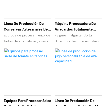
Línea De Producción De
Máquina Procesadora De
Conservas Artesanales De
Anacardos Totalmente
Durazno Y Piña De Alta
Automática A Precio De
Equipos de procesamiento de
¿Sigues malgastando tu
Calidad
Fábrica
frutas de alta calidad, como
dinero por las nueces rotas?
agua de piña y durazno,
¡Los fabricantes de anacardos
orangemech admite el
OrangeMech te ofrecen
procesamiento personalizado
equipos económicos y de alta
de la línea de producción de
calidad para que ahorres
frutas enlatadas, ¡y la
dinero!
producción altamente
automatizada le ahorra
costos!
Equipos Para Procesar Salsa
Línea De Producción De