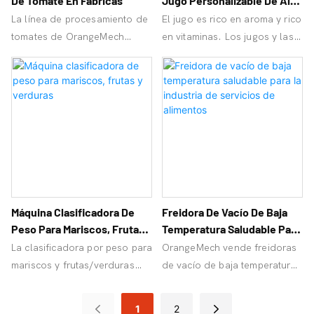
De Tomate En Fábricas
Jugo Personalizable De Alta
Capacidad
La línea de procesamiento de
El jugo es rico en aroma y rico
tomates de OrangeMech
en vitaminas. Los jugos y las
cuenta con un diseño
picaduras son precisos y
automatizado de alta
libres de desechos. ¡Use la
capacidad. Es ideal para
línea de producción de jugo
plantas de cultivo y puede
de OrangeMech para
aumentar las ganancias.
actualizar su negocio de jugo!
Máquina Clasificadora De
Freidora De Vacío De Baja
Peso Para Mariscos, Frutas
Temperatura Saludable Para
Y Verduras
La Industria De Servicios De
La clasificadora por peso para
OrangeMech vende freidoras
Alimentos
mariscos y frutas/verduras
de vacío de baja temperatura
clasifica y clasifica
saludables. Bajo consumo de
automáticamente frutas,
energía, bajo contenido de
1
2