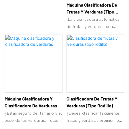
Máquina Clasificadora De
Frutas Y Verduras (tipo
Barra De Rodillos)
¡La clasificadora automática
de frutas y verduras con
rodillos ajustables de
OrangeMech le ayuda a lograr
una alta eficiencia y una alta
calidad de frutas y verduras!
Máquina Clasificadora Y
Clasificadora De Frutas Y
Clasificadora De Verduras
Verduras (tipo Rodillo)
¿Estás seguro del tamaño y el
¿Desea clasificar fácilmente
peso de tus verduras, frutas y
frutas y verduras premium por
mariscos? ¡OrangeMech te da
tamaño y peso uniformes?