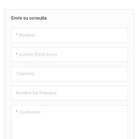
menos desperdicio, es fácil
de operar y mantener, y es
Envíe su consulta
adecuada tanto para
fabricantes de yogur a
pequeña como a gran escala.
Nombre
Correo Electrónico
Teléfono
Nombre De Empresa
Contenido