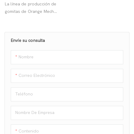
Formas Variadas Para
La línea de producción de
Fábricas De Dulces
gomitas de Orange Mech
potencia tu fábrica de dulces.
¿Aún te preocupa no alcanzar
tus objetivos de producción?
Envíe su consulta
¡Consulta ahora!
Nombre
Correo Electrónico
Teléfono
Nombre De Empresa
Contenido