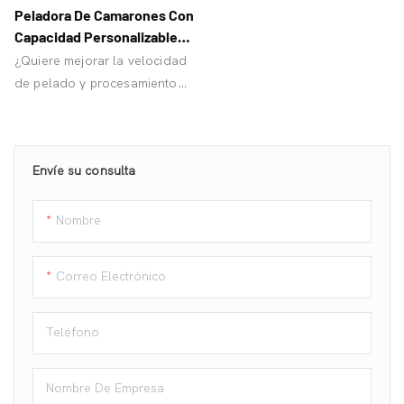
Peladora De Camarones Con
Capacidad Personalizable
Para Mariscos
¿Quiere mejorar la velocidad
de pelado y procesamiento
de camarones? ¡Logre un
procesamiento de camarones
estandarizado e higiénico y
Envíe su consulta
aumente sus ganancias!
¡OrangeMech puede
ayudarle!
Nombre
Correo Electrónico
Teléfono
Nombre De Empresa