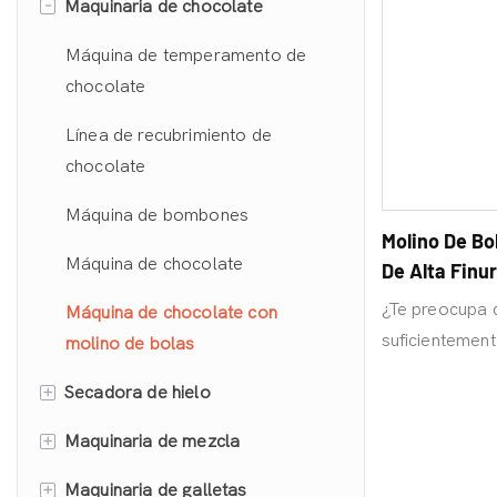
-
Maquinaria de chocolate
Máquina dispensadora de
caramelos de escritorio
Máquina de temperamento de
Línea de producción de
chocolate
malvavisco
Línea de recubrimiento de
Línea de producción de dulces
chocolate
duros
Máquina de bombones
Molino De Bo
Línea de producción de piruletas
Máquina de chocolate
De Alta Finu
Línea de producción de dulces
Chocolate
¿Te preocupa q
Máquina de chocolate con
de goma
suficientement
molino de bolas
chocolate or
Tanque de vacilación de azúcar
+
Secadora de hielo
18 µm, ¡mezcl
al vacío
para una text
+
Maquinaria de mezcla
Secadora de congelación
Línea de producción de terrones
mediana
de azúcar
+
Maquinaria de galletas
Máquina para mezclador