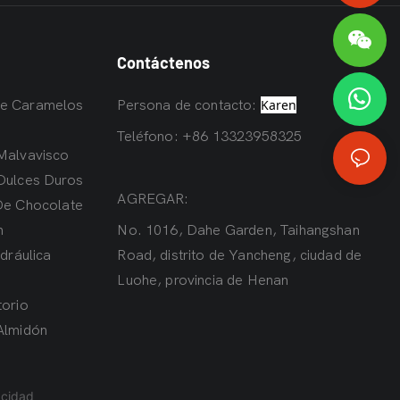
Contáctenos
Karen
De Caramelos
Persona de contacto:
Teléfono: +86 13323958325
Malvavisco
Dulces Duros
AGREGAR:
De Chocolate
n
No. 1016, Dahe Garden, Taihangshan
dráulica
Road, distrito de Yancheng, ciudad de
Luohe, provincia de Henan
torio
Almidón
acidad