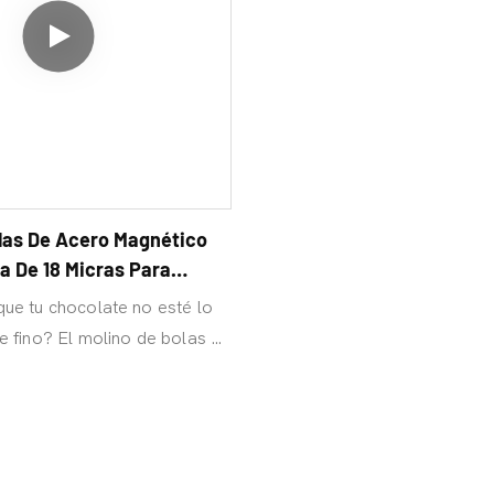
las De Acero Magnético
ra De 18 Micras Para
ue tu chocolate no esté lo
e fino? ​​El molino de bolas de
angemech puede moler hasta
ando y moliendo a fondo
ura más suave!