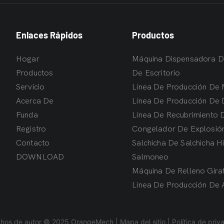
Enlaces Rápidos
Productos
Hogar
Máquina Dispensadora 
Productos
De Escritorio
Servicio
Línea De Producción De 
Acerca De
Línea De Producción De 
Funda
Línea De Recubrimiento 
Registro
Congelador De Explosió
Contacto
Salchicha De Salchicha Hi
DOWNLOAD
Salmoneo
Máquina De Relleno Gira
Línea De Producción De 
hos de autor © 2025 OrangeMech |
Mapa del sitio
|
Política de priv