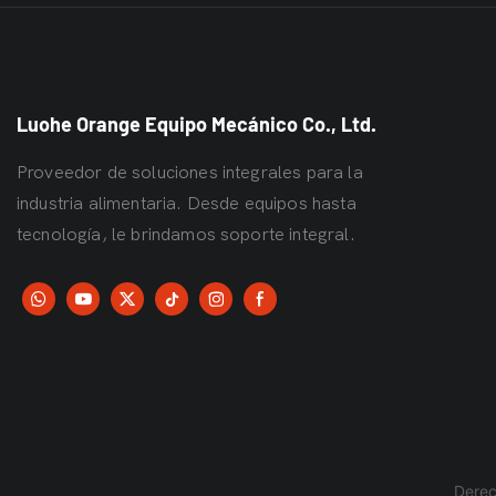
Máquina formadora de bandejas
de papel para pasteles
Luohe Orange Equipo Mecánico Co., Ltd.
Máquina para fabricar vasos de
papel
Proveedor de soluciones integrales para la
Máquina para fabricar cuencos
industria alimentaria. Desde equipos hasta
de papel
tecnología, le brindamos soporte integral.
Derec