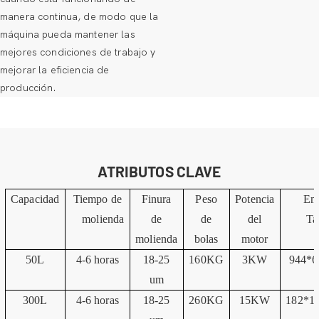
manera continua, de modo que la
máquina pueda mantener las
mejores condiciones de trabajo y
mejorar la eficiencia de
producción.
ATRIBUTOS CLAVE
Capacidad
Tiempo de
Finura
Peso
Potencia
Em
molienda
de
de
del
Ta
molienda
bolas
motor
50L
4-6 horas
18-25
160KG
3KW
944*6
um
300L
4-6 horas
18-25
260KG
15KW
182*1