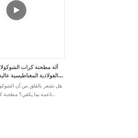
آلة مطحنة كرات الشوكولات
هل تشعر بالقلق من أن الشوكو
ناعمة بما يكفي؟ مطحنة ك
ميكرومترًا، مع خلط وطحن 
على ملمس أكثر نعومة!