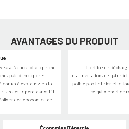
AVANTAGES DU PRODUIT
nue
oyeuse à sucre blanc permet
L'orifice de décharg
rme, puis d'incorporer
d'alimentation, ce qui rédu
é par un élévateur vers la
pollue pas l'atelier et le t
. Un seul opérateur suffit
ce qui permet de r
réaliser des économies de
Économies D'énergie