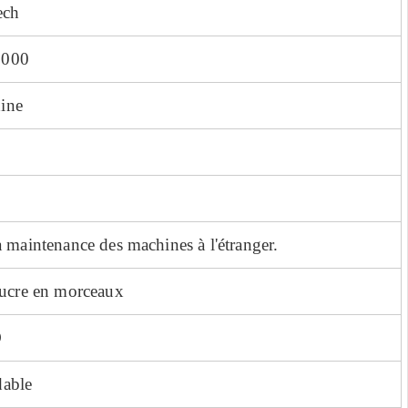
ech
3000
ine
a maintenance des machines à l'étranger.
sucre en morceaux
O
dable