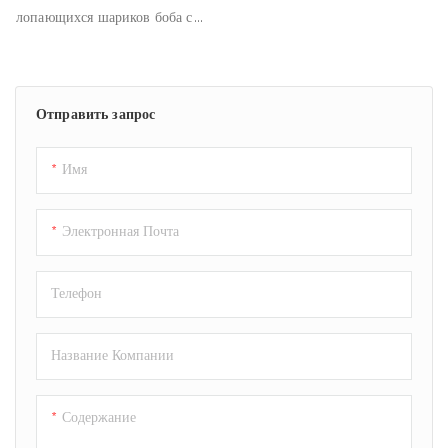
Для Магазинов, Продающих
лопающихся шариков боба с
Чай С Шариками И Десерты.
соком специально разработан
для обеспечения скорости,
стабильности и вкуса,
Отправить запрос
благодаря чему каждая партия
продукции получается
однородной и стабильной.
Имя
Электронная Почта
Телефон
Название Компании
Содержание