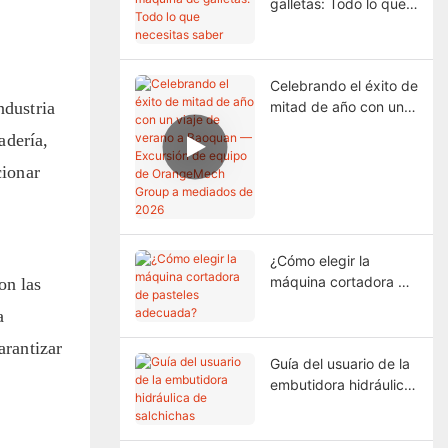
galletas: Todo lo que
necesitas saber
Celebrando el éxito de
ndustria
mitad de año con un
viaje de verano a
adería,
Baoquan — Excursión
de equipo de
cionar
OrangeMech Group a
mediados de 2026
¿Cómo elegir la
máquina cortadora de
on las
pasteles adecuada?
a
arantizar
Guía del usuario de la
embutidora hidráulica
de salchichas