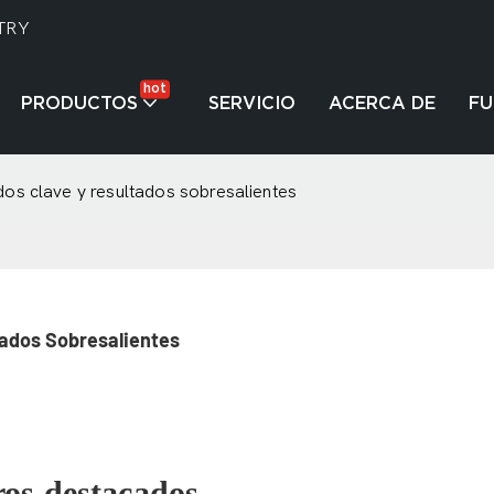
TRY
hot
PRODUCTOS
SERVICIO
ACERCA DE
F
dos clave y resultados sobresalientes
tados Sobresalientes
gros destacados