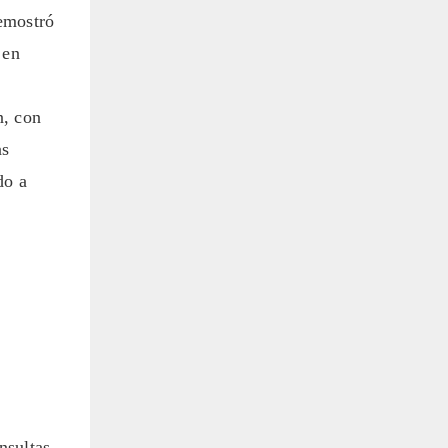
demostró
 en
n, con
as
do a
nsultas