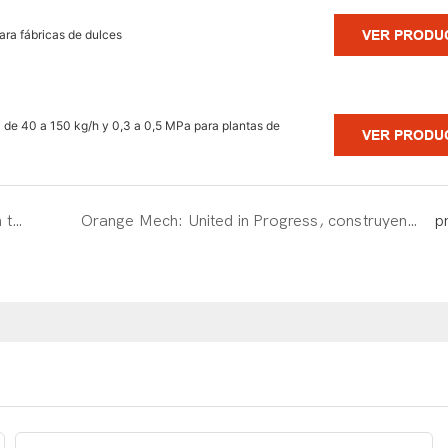
ara fábricas de dulces
VER PRODU
a de 40 a 150 kg/h y 0,3 a 0,5 MPa para plantas de
VER PRODU
124th Canton Fair Tour: Presentar excelencia en todos los aspectos
Orange Mech: United in Progress, construyendo el sueño de la maquinaria de alimentos juntos
p