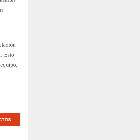
on
elación
a. Esto
 equipo,
CTOS