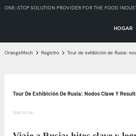
ONE-STOP SOLUTION PROVIDER FOR THE FOOD INDUS
HOGAR
OrangeMech
Registro
Tour de exhibición de Rusia: no
Tour De Exhibición De Rusia: Nodos Clave Y Resul
2025-02-24
Viaje a Rusia: hitos clave y lo