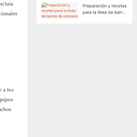
ncluía
Preparación y recetas
para la línea de barras
cionales
de cereales
 a los
quipos
uchos