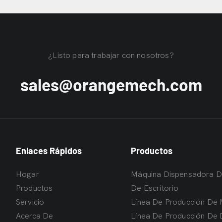
¿Listo para trabajar con nosotros?
sales@orangemech.com
Enlaces Rápidos
Productos
Hogar
Máquina Dispensadora 
Productos
De Escritorio
Servicio
Línea De Producción De 
Acerca De
Línea De Producción De 