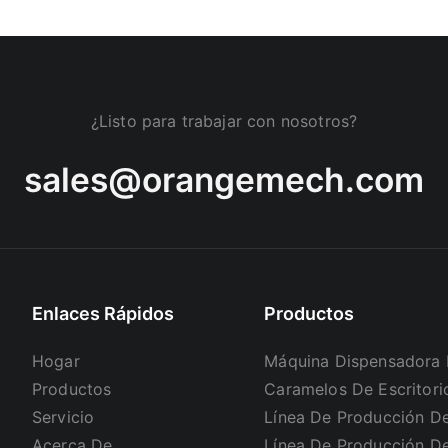
¿Listo para trabajar con nosotros?
sales@orangemech.com
Enlaces Rápidos
Productos
Hogar
Máquina Dispensadora
Productos
Caramelos De Escritori
Servicio
Línea De Producción D
Acerca De
Línea De Producción D