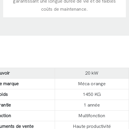
garantissant une longue durée de vie et de faibles
coûts de maintenance.
uvoir
20 kW
e marque
Méca orange
oids
1450 KG
antie
1 année
ction
Multifonction
guments de vente
Haute productivité