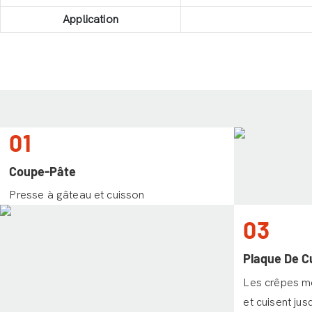
Application
01
Coupe-Pâte
Presse à gâteau et cuisson
03
Plaque De C
Les crêpes m
et cuisent jus