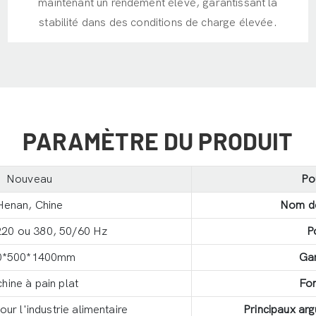
maintenant un rendement élevé, garantissant la
stabilité dans des conditions de charge élevée.
PARAMÈTRE DU PRODUIT
Nouveau
Po
Henan, Chine
Nom d
220 ou 380, 50/60 Hz
P
0*500*1400mm
Gar
hine à pain plat
Fon
ur l'industrie alimentaire
Principaux ar