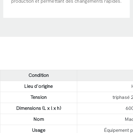
production et permettant des changements rapides.
Condition
Lieu d'origine
Tension
triphasé 
Dimensions (L x l x h)
60
Nom
Mac
Usage
Équipement po