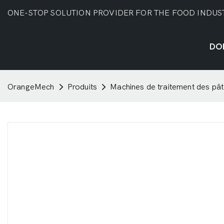
ONE-STOP SOLUTION PROVIDER FOR THE FOOD INDUS
DO
OrangeMech
Produits
Machines de traitement des pâ