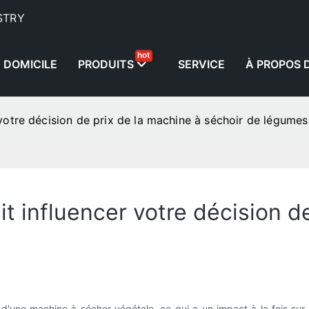
STRY
hot
DOMICILE
PRODUITS
SERVICE
À PROPOS 
 votre décision de prix de la machine à séchoir de légumes
it influencer votre décision d
une machine à sécher végétale, ce qui a un impact à la fois sur l'