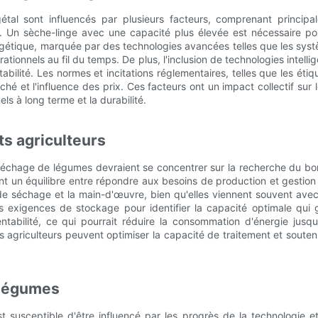
l sont influencés par plusieurs facteurs, comprenant principalem
s. Un sèche-linge avec une capacité plus élevée est nécessaire p
rgétique, marquée par des technologies avancées telles que les systè
ationnels au fil du temps. De plus, l'inclusion de technologies intel
abilité. Les normes et incitations réglementaires, telles que les étiq
hé et l'influence des prix. Ces facteurs ont un impact collectif sur
ls à long terme et la durabilité.
ts agriculteurs
séchage de légumes devraient se concentrer sur la recherche du bon é
t un équilibre entre répondre aux besoins de production et gestion
séchage et la main-d'œuvre, bien qu'elles viennent souvent avec un
exigences de stockage pour identifier la capacité optimale qui ga
tabilité, ce qui pourrait réduire la consommation d'énergie jusqu
les agriculteurs peuvent optimiser la capacité de traitement et souten
 légumes
 susceptible d'être influencé par les progrès de la technologie