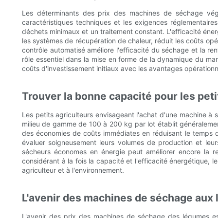
Les déterminants des prix des machines de séchage végéta
caractéristiques techniques et les exigences réglementaire
déchets minimaux et un traitement constant. L'efficacité éne
les systèmes de récupération de chaleur, réduit les coûts opér
contrôle automatisé améliore l'efficacité du séchage et la rent
rôle essentiel dans la mise en forme de la dynamique du marc
coûts d'investissement initiaux avec les avantages opérationne
Trouver la bonne capacité pour les peti
Les petits agriculteurs envisageant l'achat d'une machine à 
milieu de gamme de 100 à 200 kg par lot établit généralemen
des économies de coûts immédiates en réduisant le temps de 
évaluer soigneusement leurs volumes de production et leurs 
sécheurs économes en énergie peut améliorer encore la ren
considérant à la fois la capacité et l'efficacité énergétique, 
agriculteur et à l'environnement.
L'avenir des machines de séchage aux
L'avenir des prix des machines de séchage des légumes est