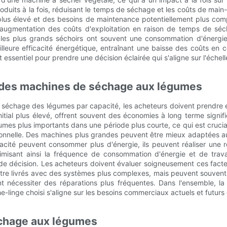
oduits à la fois, réduisant le temps de séchage et les coûts de mai
 plus élevé et des besoins de maintenance potentiellement plus com
ne augmentation des coûts d'exploitation en raison de temps de sé
r les plus grands séchoirs ont souvent une consommation d'énergie
leure efficacité énergétique, entraînant une baisse des coûts en cou
 essentiel pour prendre une décision éclairée qui s'aligne sur l'échel
t des machines de séchage aux légumes
échage des légumes par capacité, les acheteurs doivent prendre en 
nitial plus élevé, offrent souvent des économies à long terme signi
es plus importants dans une période plus courte, ce qui est crucial
ationnelle. Des machines plus grandes peuvent être mieux adaptées au
cité peuvent consommer plus d'énergie, ils peuvent réaliser une ré
misant ainsi la fréquence de consommation d'énergie et de travail
e décision. Les acheteurs doivent évaluer soigneusement ces facteurs,
re livrés avec des systèmes plus complexes, mais peuvent souvent 
 nécessiter des réparations plus fréquentes. Dans l'ensemble, la d
inge choisi s'aligne sur les besoins commerciaux actuels et futurs et
échage aux légumes