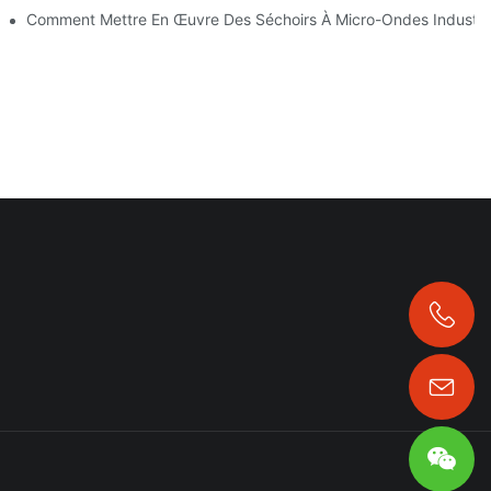
Avec La Bonne Machine
Comment Mettre En Œuvre Des Séchoirs À Micro-Ondes Industrie
+86 13323958325