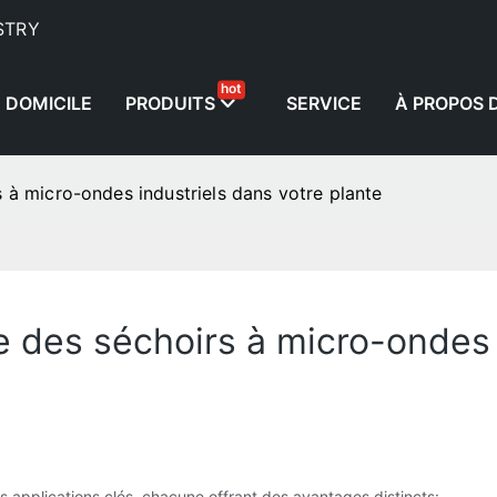
STRY
hot
DOMICILE
PRODUITS
SERVICE
À PROPOS 
à micro-ondes industriels dans votre plante
des séchoirs à micro-ondes i
s applications clés, chacune offrant des avantages distincts: