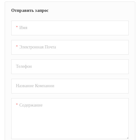
хлебопекарной
Отправить запрос
промышленности. Она выведет
ваш бизнес в сфере выпечки на
новый уровень и позволит
Имя
производить идеальные десерты
из слоеного теста с высокой
Электронная Почта
эффективностью и высоким
качеством.
Телефон
Название Компании
Содержание