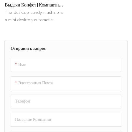
Выдачи Конфет | Компактная
Конструкция
The desktop candy machine is
a mini desktop automatic
candy dispenser designed for
offices and small
entertainment spaces
Отправить запрос
Имя
Электронная Почта
Телефон
Название Компании