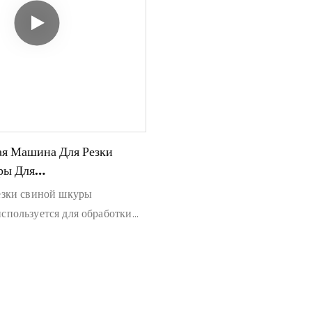
ая Машина Для Резки
ры Для
атывающего Завода
езки свиной шкуры
пользуется для обработки
ны с получением однородной
ой нарезки, экономии труда,
тивности и совершенства.