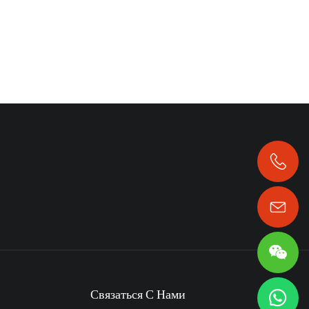
+86 13323958325
Связаться С Нами