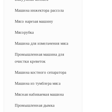
Линия по производству
Тесто разделитель и машина
Машина инжектора рассола
пончиков
округления
Мясо нарезая машину
Машина для приготовления
Продовольственная машинка
пельменей
Мясорубка
Производственная линия торта
Машина Баоцзы
Машина для измельчения мяса
Печь
Машина для производства
Промышленная машина для
лопающихся шариков боба
Машина для наполнения кремом
очистки креветок
Машина для приготовления
Машина костного сепаратора
яичных тарталеток
Машина из тумблера мяса
Мясная набиваемая машина
Промышленная дымка