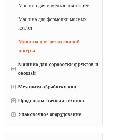
Машина для измельчения костей
Машина для формовки мясных
котлет
Машина для резки свиной
шкуры
Машина для обработки фруктов и
+
овощей
+
Механизм обработки яиц
Пузырьковая очистка
+
Продовольственная техника
Вакуумный фритюрник
Механизм яичного выключателя
+
Упаковочное оборудование
Машина для сортировки фруктов
Промышленное сепаратор яиц
Киттл с рубашкой
и овощей
Машина для мытья яиц
Производственная линия
Машина для упаковки гранул
Линия производства сока
йогурта