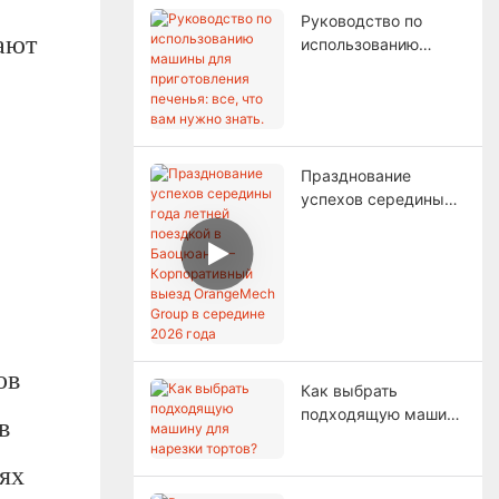
Руководство по
ают
использованию
машины для
приготовления
печенья: все, что
вам нужно знать.
Празднование
успехов середины
года летней
поездкой в ​​
Баоцюань —
Корпоративный
выезд OrangeMech
Group в середине
2026 года
ов
Как выбрать
подходящую машину
в
для нарезки тортов?
ях