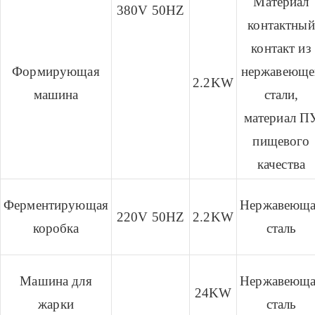
Материал
380V 50HZ
контактный
контакт из
Формирующая
нержавеюще
2.2KW
машина
стали,
материал П
пищевого
качества
Ферментирующая
Нержавеющ
220V 50HZ
2.2KW
коробка
сталь
Машина для
Нержавеющ
24KW
жарки
сталь