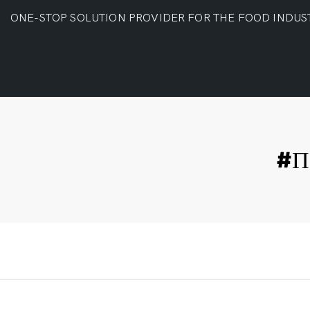
ONE-STOP SOLUTION PROVIDER FOR THE FOOD INDUS
#П