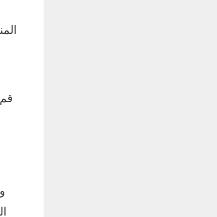
المن
قم 
و