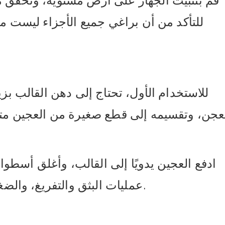
قم بتثبيت الجهاز على أرض مستوية، وتحقق م
للتأكد من أن براغي جميع الأجزاء ليست م
للاستخدام الأول، تحتاج إلى دهن القالب بز
ادفع العجين يدويًا إلى القالب، وأغلق أسطوانة
عمليات البثق والتفريغ، والضغط بدرجة حرارة عالية، والخبز، والنضج.