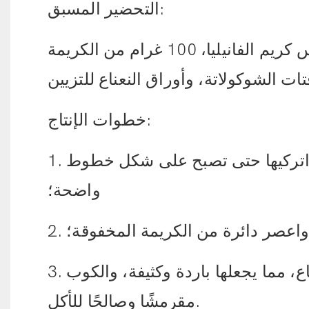
التحضير المسبق:
قاعدة كوب قهوة مقرمشة، 200 غرام من آيس كريم الفانيليا، 100 غرام من الكريمة
خطوات الإنتاج:
1. أضيفي السكر الأبيض إلى الكريمة الخفيفة واتركيها حتى تصبح على شكل خطوط
واضحة؛
واعصر دائرة من الكريمة المخفوقة؛
3. رشي رقائق الشوكولاتة وزينيها بأوراق النعناع، ​​مما يجعلها باردة وكثيفة، والكوب
مقرمشًا وصالحًا للأكل.