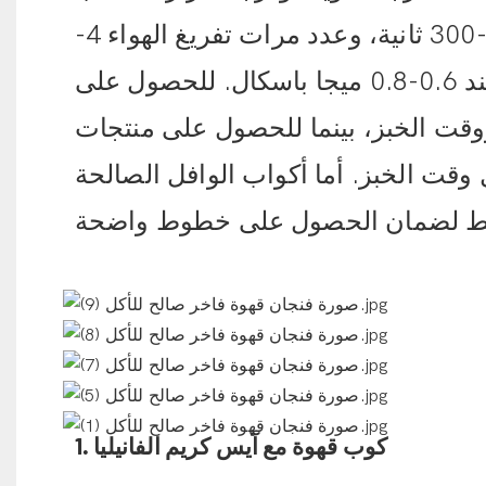
السفلي 165-180 درجة مئوية، ووقت الخبز 250-300 ثانية، وعدد مرات تفريغ الهواء 4-
6 مرات، مع الحفاظ على ضغط التشغيل عند 0.6-0.8 ميجا باسكال. للحصول على
قت الخبز، بينما للحصول على منتجات
قت الخبز. أما أكواب الوافل الصالحة
1. كوب قهوة مع آيس كريم الفانيليا