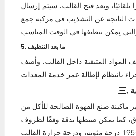
 تلقائيًا، وبعد فتح القالب، سيتم إرسال
ات الناتجة عن التشذيب في مركبة جمع
5. ما بعد التنظيف
 المواد المتبقية داخل القالب، وأضف
ة
 صنع القهوة الصالحة للأكل من Orange Mech بمرونة تامة
ق، كما يمكن ضبطها بدقة وفقًا لظروف
الإنتاج الفعلية: درجة حرارة القالب العلوي 180-195 درجة مئوية، ودرجة حرارة القالب