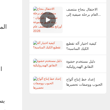
الاحتفال بنجاح منتصف
العام برحلة صيفية إلى
باوكوان - رحلة فريق
مجموعة أورانج ميك
الم
لمنتصف عام 2026
كيفية اختيار آلة تقطيع
الكيك المناسبة؟
دليل مستخدم حشوة
النقانق الهيدروليكية
ا
إعداد خط إنتاج ألواح
الحبوب ووصفات تحضيرها
بس