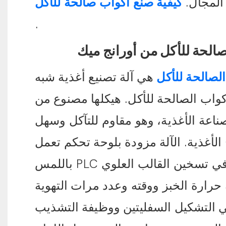
المجال.
كيفية صنع أكواب صالحة للأكل
.
صالحة للأكل من أورانج ميك
الصالحة للأكل
هي آلة تصنيع أغذية شبه
كواب الصالحة للأكل. هيكلها مصنوع من
304 المستخدم في صناعة الأغذية، وهو مقاوم للتآكل وسهل
ج الأغذية. الآلة مزودة بلوحة تحكم تعمل
باللمس PLC باللغتين الصينية والإنجليزية؛ حيث يتم التحكم في تسخين القالب العلوي
ارة الخبز ووقته وعدد مرات التهوية
ي التشكيل السفليتين ووظيفة التشذيب