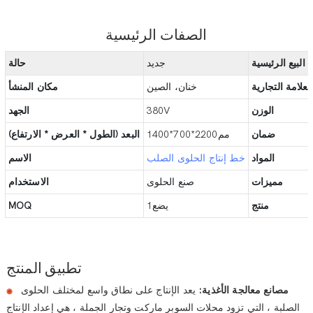
الصفات الرئيسية
 البيع الرئيسية
جديد
حالة
علامة التجارية
خنان، الصين
مكان المنشأ
الوزن
380V
الجهد
ضمان
مم2200*700*1400
البعد (الطول * العرض * الارتفاع)
المواد
خط إنتاج الحلوى الصلب
الاسم
مميزات
صنع الحلوى
الاستخدام
منتج
يضع1
MOQ
تطبيق المنتج
مصانع معالجة الأغذية:
يعد الإنتاج على نطاق واسع لمختلف الحلوى
◉
الصلبة ، التي تزود محلات السوبر ماركت وتجار الجملة ، هي إعداد الإنتاج