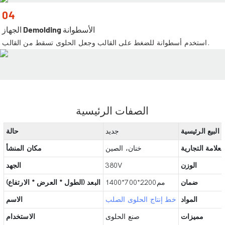
04
الجهاز Demolding الأسطوانة
استخدم أسطوانة للضغط على القالب وجعل الحلوى تسقط من القالب.
الصفات الرئيسية
 البيع الرئيسية
جديد
حالة
علامة التجارية
خنان، الصين
مكان المنشأ
الوزن
380V
الجهد
ضمان
مم2200*700*1400
البعد (الطول * العرض * الارتفاع)
المواد
خط إنتاج الحلوى الصلب
الاسم
مميزات
صنع الحلوى
الاستخدام